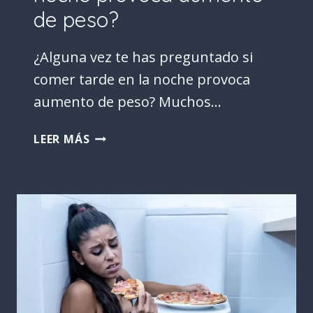
de peso?
¿Alguna vez te has preguntado si
comer tarde en la noche provoca
aumento de peso? Muchos…
MITO
LEER MÁS
O
REALIDAD:
¿REALMENTE
COMER
EN
LA
NOCHE
PROVOCA
AUMENTO
DE