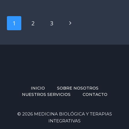
SUSTANCIAS
CULPABLES
DE
Navegación
Siguiente
1
2
3
GENERAR
de
ANSIEDAD
página
Y
página
DEPRESIÓN
INICIO
SOBRE NOSOTROS
NUESTROS SERVICIOS
CONTACTO
© 2026 MEDICINA BIOLÓGICA Y TERAPIAS
INTEGRATIVAS