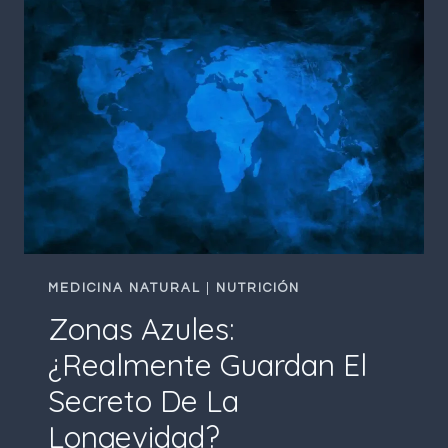
LAS
ZONAS
AZULES:
¿REALIDAD
O
MITO?
MEDICINA NATURAL
|
NUTRICIÓN
Zonas Azules:
¿Realmente Guardan El
Secreto De La
Longevidad?