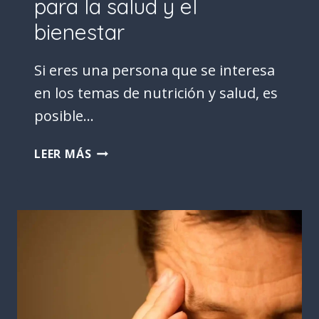
para la salud y el
bienestar
Si eres una persona que se interesa
en los temas de nutrición y salud, es
posible…
CALOSTRO
LEER MÁS
BOVINO:
EL
SUPERALIMENTO
DE
MODA
PARA
LA
SALUD
Y