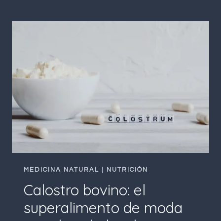
INSOMNIO:
10
CONSEJOS
NATURALES
PARA
LOGRAR
UN
SUEÑO
REPARADOR
MEDICINA NATURAL
|
NUTRICIÓN
Calostro bovino: el
superalimento de moda