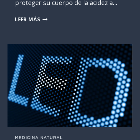
proteger su cuerpo de la acidez a…
DESCUBRE
LEER MÁS
LA
DIETA
ALCALINA:
LA
CLAVE
PARA
UN
CUERPO
SALUDABLE
Y
EQUILIBRADO
MEDICINA NATURAL