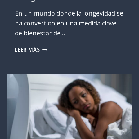
En un mundo donde la longevidad se
ha convertido en una medida clave
de bienestar de…
ZONAS
LEER MÁS
AZULES:
¿REALMENTE
GUARDAN
EL
SECRETO
DE
LA
LONGEVIDAD?