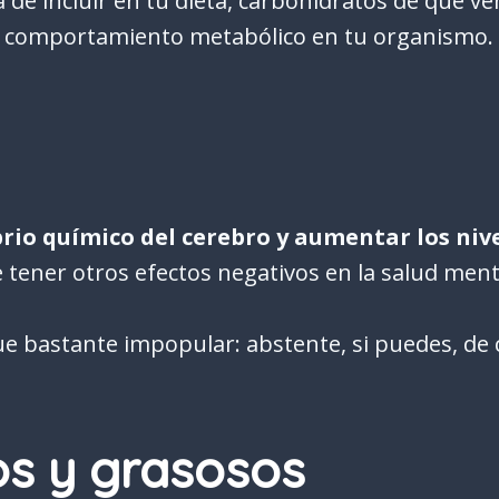
 de incluir en tu dieta, carbohidratos de que v
r comportamiento metabólico en tu organismo.
brio químico del cerebro y aumentar los niv
ener otros efectos negativos en la salud mental
ue bastante impopular: abstente, si puedes, de
tos y grasosos