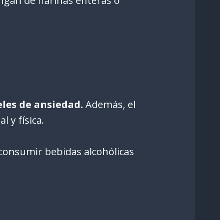
engan de harinas enteras o
eles de ansiedad.
Además, el
 y física.
 consumir bebidas alcohólicas